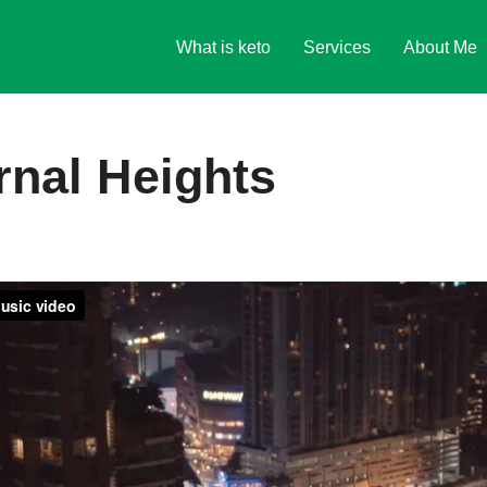
What is keto
Services
About Me
rnal Heights